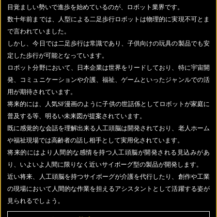
目覚ましい勢いで進歩を始めているのが、ロボット業界です。
数十年前までは、人型による二足歩行ロボットは物理的に実現不可とま
で言われていました。
しかし、今日では二足歩行は常識であり、子供向けの玩具の製品でも安
定した歩行が可能となっています。
ロボット分野において、日本企業は世界をリードしており、特に宇宙開
発、コミュニケーションや介護、福祉、ゲームといったジャンルでの活
用が期待されています。
将来的には、人気SF漫画のように子供の世話係としてロボットが家庭に
普及する等、明るい未来図が提案されています。
既に感覚的な会話を理解出来る人工頭脳は開発されており、老人ホーム
や福祉現場では高齢者の話し相手として実用化されています。
将来的にはより人間的な感情を持つ人工頭脳が開発される見込みがあ
り、いよいよ人間に限りなく近いサイボーグ型の製品が開発します。
近い将来、人工頭脳を持つサイボーグが介護を代行したり、創作や工業
の現場において人間的な作業を担えるアシスタントとして活躍する姿が
見られるでしょう。