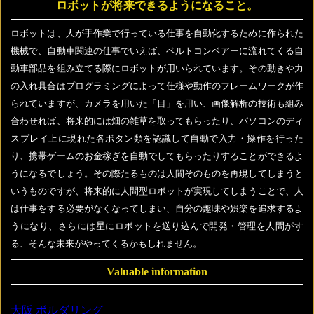
ロボットが将来できるようになること。
ロボットは、人が手作業で行っている仕事を自動化するために作られた
機械で、自動車関連の仕事でいえば、ベルトコンベアーに流れてくる自
動車部品を組み立てる際にロボットが用いられています。その動きや力
の入れ具合はプログラミングによって仕様や動作のフレームワークが作
られていますが、カメラを用いた「目」を用い、画像解析の技術も組み
合わせれば、将来的には畑の雑草を取ってもらったり、パソコンのディ
スプレイ上に現れた各ボタン類を認識して自動で入力・操作を行った
り、携帯ゲームのお金稼ぎを自動でしてもらったりすることができるよ
うになるでしょう。その際たるものは人間そのものを再現してしまうと
いうものですが、将来的に人間型ロボットが実現してしまうことで、人
は仕事をする必要がなくなってしまい、自分の趣味や娯楽を追求するよ
うになり、さらには星にロボットを送り込んで開発・管理を人間がす
る、そんな未来がやってくるかもしれません。
Valuable information
大阪 ボルダリング