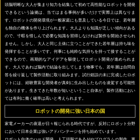
頭脳明晰な大人が集まり知力を結集して初めて高性能なロボットを開発
できるという論拠は、当てはまる事例が多いだけで実際上は異なりま
す。ロボットの開発環境が一般家庭にも普及している今日では、若年層
も独自の機体を作り上げられます。大人よりも知識が乏しい傾向がある
ので、寸暇を惜しんで必要な知識を習得しなければ製作を開始させられ
ません。しかし、大人と同じ土俵に立つことができた若年層は持ち味を
発揮することが多いです。何事にも純粋な気持ちを持って接することが
できるので、画期的なアイデアを駆使してロボット開発が進められま
す。大人であれば脳内で結論を出してしまう物事でも、若年層は自問自
答を繰り返して製作活動に取り組みます。試行錯誤の末に完成したロボ
ットには、経験豊富な開発者が真剣に生み出したものを凌駕する可能性
があります。生きてきた年数が短いということ自体が、製作活動におい
ては有利に働く確率は高いと考えられます。
ロボットの開発に強い日本の国
家電メーカーの衰退が日々報じられる時代ですが、反対にロボット分野
において日本企業は強いアドバンテージを持ち始めています。
ロボット自体のハード開発、人工頭脳であるAIやプログラムの製作、更