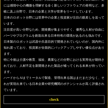
には感情や心の機微を理解する全く新しいソフトウェアの発明など、多
岐に及ぶ分野で、日本の企業と大学が世界をリードしています。
日本のロボット分野には世界中の企業と投資家が注目の眼差しを送って
います。
注目度が高い分野なため、開発費が集まりやすく、優秀な人材が自由に
パーツやプログラムを創造出来る日本特有の環境があるのも強みです。
日本製のロボットは武器や兵器目的で開発されていないのが、国内外に
知れ渡っており、投資家が全面的にバックアップしやすい優位点があり
ます。
特に今後は介護や教育、福祉、農業などの分野における実用化が期待さ
れており、人材不足を新開発された製品が補ってくれる未来が待ってい
ます。
ハードからAIまでトータルで製造、管理出来る国はまだまだ少なく、そ
れが実現出来ている日本企業や研究機関のポテンシャルが高く評価され
ています。
check